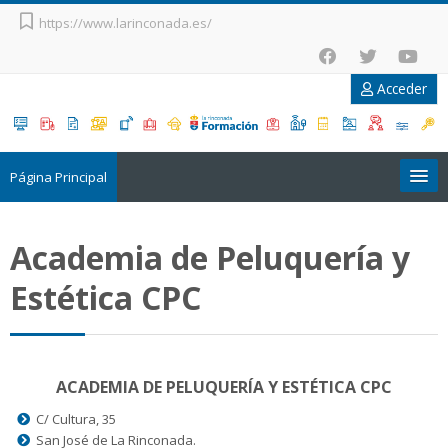
Salta
https://www.larinconada.es/
al
contenido
principal
Acceder
Página Principal
Formación Online
Academia de Peluquería y
Jornadas
Estética CPC
Becas
Idiomas
ACADEMIA DE PELUQUERÍA Y ESTÉTICA CPC
C/ Cultura, 35
Catálogo de Formación
San José de La Rinconada.