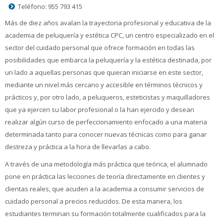
Teléfono: 955 793 415
Español - Internacional ‎(es)‎
Más de diez años avalan la trayectoria profesional y educativa de la
academia de peluquería y estética CPC, un centro especializado en el
Buscar
cursos
sector del cuidado personal que ofrece formación en todas las
Envi
posibilidades que embarca la peluquería y la estética destinada, por
un lado a aquellas personas que quieran iniciarse en este sector,
mediante un nivel más cercano y accesible en términos técnicos y
prácticos y, por otro lado, a peluqueros, esteticistas y maquilladores
que ya ejercen su labor profesional o la han ejercido y desean
realizar algún curso de perfeccionamiento enfocado a una materia
determinada tanto para conocer nuevas técnicas como para ganar
destreza y práctica a la hora de llevarlas a cabo.
A través de una metodología más práctica que teórica, el alumnado
pone en práctica las lecciones de teoría directamente en clientes y
clientas reales, que acuden a la academia a consumir servicios de
cuidado personal a precios reducidos. De esta manera, los
estudiantes terminan su formación totalmente cualificados para la