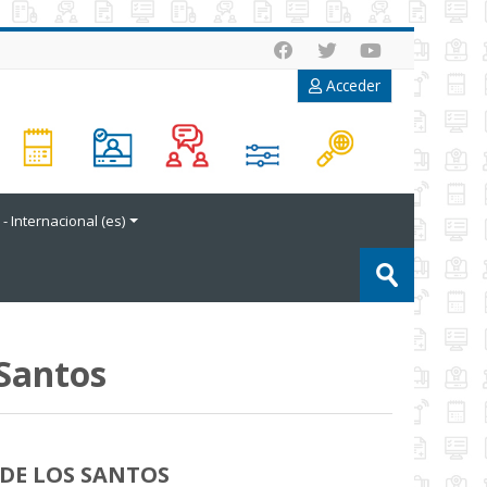
Acceder
- Internacional ‎(es)‎
Buscar
cursos
Enviar
 Santos
DE LOS SANTOS