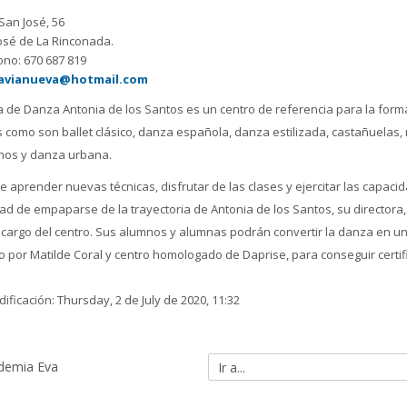
 San José, 56
osé de La Rinconada.
ono: 670 687 819
avianueva@hotmail.com
a de Danza Antonia de los Santos es un centro de referencia para la fo
s como son ballet clásico, danza española, danza estilizada, castañuelas,
tinos y danza urbana.
 aprender nuevas técnicas, disfrutar de las clases y ejercitar las capac
ad de empaparse de la trayectoria de Antonia de los Santos, su directora
 cargo del centro. Sus alumnos y alumnas podrán convertir la danza en un
o por Matilde Coral y centro homologado de Daprise, para conseguir certif
ificación: Thursday, 2 de July de 2020, 11:32
ademia Eva
Ir
a...