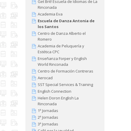
Get Brit! Escuela de Idiomas de La
Rinconada
Academia Eva
Escuela de Danza Antonia de
los Santos
Centro de Danza Alberto el
Romero
Academia de Peluquería y
Estética CPC
Enseñanza Forper y English
World Rinconada
Centro de Formación Contreras
Aerocad
SST Special Services & Training
English Connection
Helen Doron English La
Rinconada
1ª Jornadas
2ª Jornadas
3ª Jornadas
Café por la igualdad