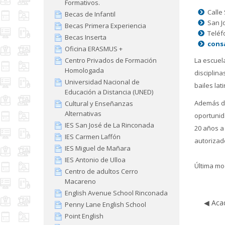
Formativos.
Calle
Becas de Infantil
San J
Becas Primera Experiencia
Teléf
Becas Inserta
cons
Oficina ERASMUS +
Centro Privados de Formación
La escuel
Homologada
disciplina
Universidad Nacional de
bailes la
Educación a Distancia (UNED)
Además de
Cultural y Enseñanzas
Alternativas
oportunid
IES San José de La Rinconada
20 años a
IES Carmen Laffón
autorizad
IES Miguel de Mañara
IES Antonio de Ulloa
Última mod
Centro de adultos Cerro
Macareno
English Avenue School Rinconada
◀︎ Ac
Penny Lane English School
Point English