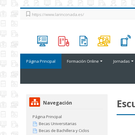
Salta
https://www.larinconada.es/
al
contenido
principal
Página Principal
Formación Online
Jornadas
Salta
Esc
Navegación
Navegación
Página Principal
Becas Universitarias
Becas de Bachillera y Ciclos