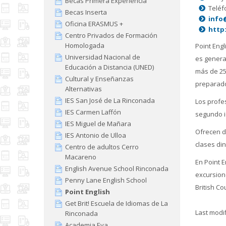
Becas Primera Experiencia
Teléf
Becas Inserta
info
Oficina ERASMUS +
http
Centro Privados de Formación
Homologada
Point Eng
Universidad Nacional de
es genera
Educación a Distancia (UNED)
más de 25
Cultural y Enseñanzas
preparado
Alternativas
IES San José de La Rinconada
Los profe
IES Carmen Laffón
segundo i
IES Miguel de Mañara
Ofrecen di
IES Antonio de Ulloa
clases di
Centro de adultos Cerro
Macareno
En Point E
English Avenue School Rinconada
excursion
Penny Lane English School
British Co
Point English
Get Brit! Escuela de Idiomas de La
Last modif
Rinconada
Academia Eva