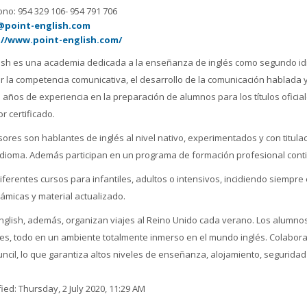
ono: 954 329 106- 954 791 706
@point-english.com
://www.point-english.com/
lish es una academia dedicada a la enseñanza de inglés como segundo idio
r la competencia comunicativa, el desarrollo de la comunicación hablada 
 años de experiencia en la preparación de alumnos para los títulos ofici
r certificado.
sores son hablantes de inglés al nivel nativo, experimentados y con titul
dioma. Además participan en un programa de formación profesional cont
ferentes cursos para infantiles, adultos o intensivos, incidiendo siempre
námicas y material actualizado.
nglish, además, organizan viajes al Reino Unido cada verano. Los alumnos 
es, todo en un ambiente totalmente inmerso en el mundo inglés. Colabora
uncil, lo que garantiza altos niveles de enseñanza, alojamiento, seguridad
ied: Thursday, 2 July 2020, 11:29 AM