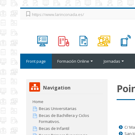
Skip
https://www.larinconada.es/
to
main
content
Front page
Formación Online
Jornadas
Skip
Poi
Navigation
Navigation
Home
Becas Universitarias
Becas de Bachillera y Ciclos
Formativos.
C/ Ma
Becas de Infantil
San J