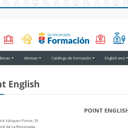
Becas
Idiomas
Catálogo de Formación
English ‎(en)‎
nt English
POINT ENGLIS
ría Vázquez Ponce, 35
osé de La Rinconada.