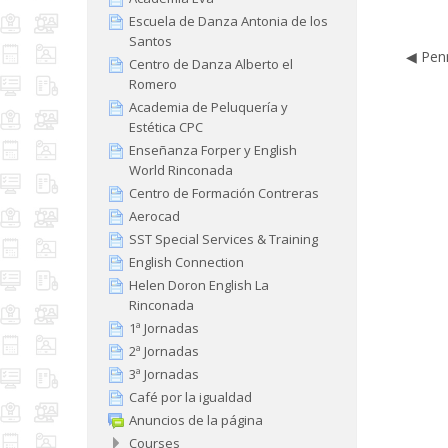
Escuela de Danza Antonia de los
Santos
◀︎ Pen
Centro de Danza Alberto el
Romero
Academia de Peluquería y
Estética CPC
Enseñanza Forper y English
World Rinconada
Centro de Formación Contreras
Aerocad
SST Special Services & Training
English Connection
Helen Doron English La
Rinconada
1ª Jornadas
2ª Jornadas
3ª Jornadas
Café por la igualdad
Anuncios de la página
Courses