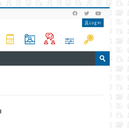
Log in
Search
courses
Submit
H