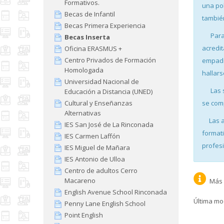
Formativos.
una po
Becas de Infantil
tambié
Becas Primera Experiencia
Para
Becas Inserta
acredit
Oficina ERASMUS +
Centro Privados de Formación
empadr
Homologada
hallars
Universidad Nacional de
Las 
Educación a Distancia (UNED)
se com
Cultural y Enseñanzas
Alternativas
Las 
IES San José de La Rinconada
formati
IES Carmen Laffón
profes
IES Miguel de Mañara
IES Antonio de Ulloa
Centro de adultos Cerro
Macareno
Más i
English Avenue School Rinconada
Última mod
Penny Lane English School
Point English