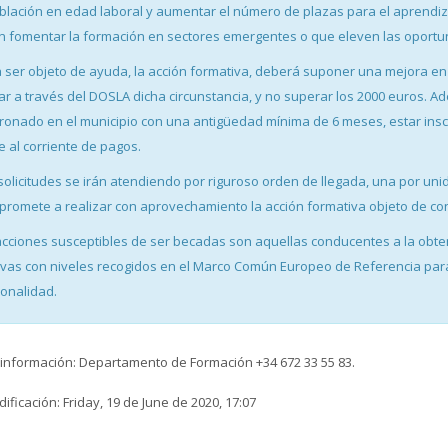
blación en edad laboral y aumentar el número de plazas para el aprendi
n fomentar la formación en sectores emergentes o que eleven las oportu
 ser objeto de ayuda, la acción formativa, deberá suponer una mejora en 
ar a través del DOSLA dicha circunstancia, y no superar los 2000 euros. A
onado en el municipio con una antigüedad mínima de 6 meses, estar inscr
e al corriente de pagos.
solicitudes se irán atendiendo por riguroso orden de llegada, una por unid
promete a realizar con aprovechamiento la acción formativa objeto de co
acciones susceptibles de ser becadas son aquellas conducentes a la obtenc
vas con niveles recogidos en el Marco Común Europeo de Referencia para 
ionalidad.
nformación: Departamento de Formación +34 672 33 55 83.
ificación: Friday, 19 de June de 2020, 17:07