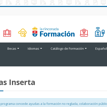
Becas
Idiomas
Catálogo de Formación
Español 
as Inserta
 programa concede ayudas a la formación no reglada, colaboración público