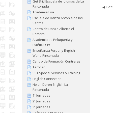
Get Brit! Escuela de Idiomas de La
Rinconada
◀︎ Bec
Academia Eva
Escuela de Danza Antonia de los
Santos
Centro de Danza Alberto el
Romero
Academia de Peluquería y
Estética CPC
Enseñanza Forper y English
World Rinconada
Centro de Formación Contreras
Aerocad
SST Special Services & Training
English Connection
Helen Doron English La
Rinconada
1ª Jornadas
2ª Jornadas
3ª Jornadas
Café por la igualdad