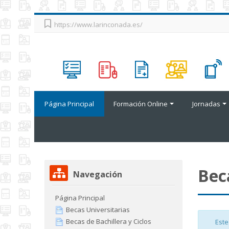
Salta
https://www.larinconada.es/
al
contenido
principal
Página Principal
Formación Online
Jornadas
Salta
Bec
Navegación
Navegación
Página Principal
Becas Universitarias
Becas de Bachillera y Ciclos
Este